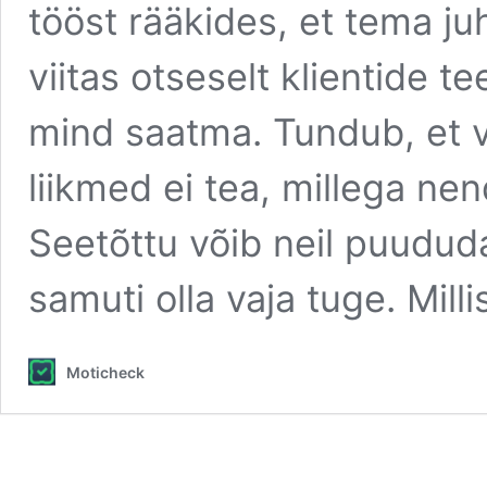
tööst rääkides, et tema juh
viitas otseselt klientide t
mind saatma. Tundub, et 
liikmed ei tea, millega ne
Seetõttu võib neil puududa
samuti olla vaja tuge. Mil
Moticheck