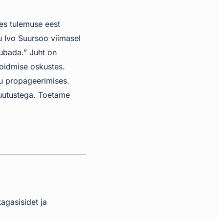
kes tulemuse eest
u Ivo Suursoo viimasel
lubada.” Juht on
hoidmise oskustes.
gu propageerimises.
muutustega. Toetame
agasisidet ja