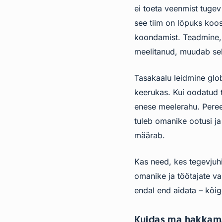
ei toeta veenmist tuge
see tiim on lõpuks koo
koondamist. Teadmine, e
meelitanud, muudab sel
Tasakaalu leidmine glo
keerukas. Kui oodatud 
enese meelerahu. Pereet
tuleb omanike ootusi ja 
määrab.
Kas need, kes tegevjuhi 
omanike ja töötajate v
endal end aidata – kõige
Kuidas ma hakkam