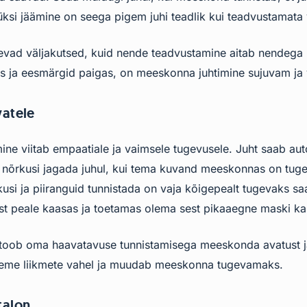
üksi jäämine on seega pigem juhi teadlik kui teadvustamata 
evad väljakutsed, kuid nende teadvustamine aitab nendega p
dus ja eesmärgid paigas, on meeskonna juhtimine sujuvam ja
vatele
ine viitab empaatiale ja vaimsele tugevusele. Juht saab au
ja nõrkusi jagada juhul, kui tema kuvand meeskonnas on tug
rkusi ja piiranguid tunnistada on vaja kõigepealt tugevaks s
st peale kaasas ja toetamas olema sest pikaaegne maski 
toob oma haavatavuse tunnistamisega meeskonda avatust ja
deme liikmete vahel ja muudab meeskonna tugevamaks.
talon