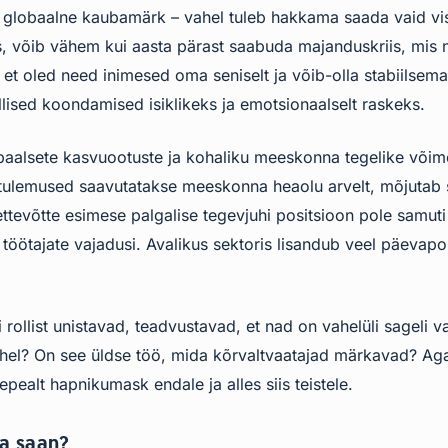
v globaalne kaubamärk – vahel tuleb hakkama saada vaid vi
s, võib vähem kui aasta pärast saabuda majanduskriis, mis
t oled need inimesed oma seniselt ja võib-olla stabiilsema
lised koondamised isiklikeks ja emotsionaalselt raskeks.
baalsete kasvuootuste ja kohaliku meeskonna tegelike võim
tulemused saavutatakse meeskonna heaolu arvelt, mõjutab 
tevõtte esimese palgalise tegevjuhi positsioon pole samuti
töötajate vajadusi. Avalikus sektoris lisandub veel päevapoli
rollist unistavad, teadvustavad, et nad on vahelüli sageli v
ahel? On see üldse töö, mida kõrvaltvaatajad märkavad? Aga
pealt hapnikumask endale ja alles siis teistele.
a saan?