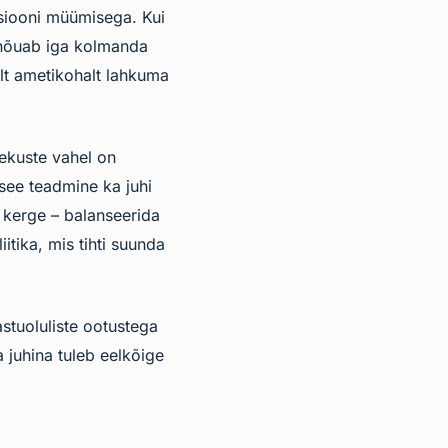
siooni müümisega. Kui
 nõuab iga kolmanda
lt ametikohalt lahkuma
ekuste vahel on
see teadmine ka juhi
 kerge – balanseerida
itika, mis tihti suunda
astuoluliste ootustega
 juhina tuleb eelkõige