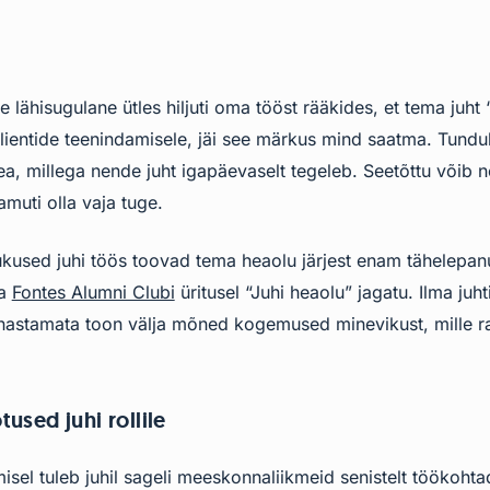
lähisugulane ütles hiljuti oma tööst rääkides, et tema juht 
t klientide teenindamisele, jäi see märkus mind saatma. Tundu
a, millega nende juht igapäevaselt tegeleb. Seetõttu võib 
amuti olla vaja tuge.
rukused juhi töös toovad tema heaolu järjest enam tähelep
ma
Fontes Alumni Clubi
üritusel “Juhi heaolu” jagatu. Ilma juh
nastamata toon välja mõned kogemused minevikust, mille ra
tused juhi rollile
isel tuleb juhil sageli meeskonnaliikmeid senistelt töökohtad