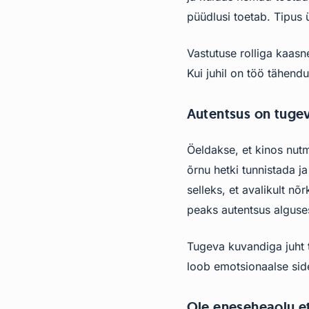
püüdlusi toetab. Tipus 
Vastutuse rolliga kaasn
Kui juhil on töö tähen
Autentsus on tuge
Öeldakse, et kinos nutm
õrnu hetki tunnistada 
selleks, et avalikult nõ
peaks autentsus alguse
Tugeva kuvandiga juht 
loob emotsionaalse si
Ole eneseheaolu e