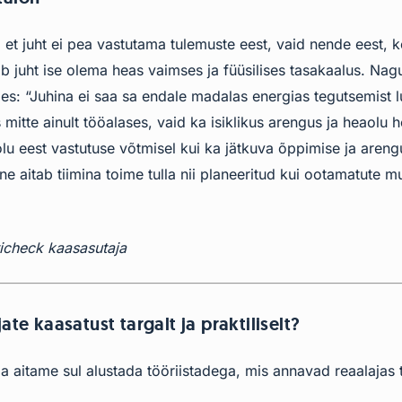
et juht ei pea vastutama tulemuste eest, vaid nende eest, 
b juht ise olema heas vaimses ja füüsilises tasakaalus. Nag
tles: “Juhina ei saa sa endale madalas energias tegutsemist 
itte ainult tööalases, vaid ka isiklikus arengus ja heaolu 
lu eest vastutuse võtmisel kui ka jätkuva õppimise ja aren
ne aitab tiimina toime tulla nii planeeritud kui ootamatute 
icheck kaasasutaja
ate kaasatust targalt ja praktiliselt?
a aitame sul alustada tööriistadega, mis annavad reaalajas t