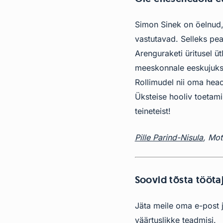
Simon Sinek on öelnud, 
vastutavad. Selleks pea
Arenguraketi üritusel ü
meeskonnale eeskujuks m
Rollimudel nii oma heao
Üksteise hooliv toetami
teineteist!
Pille Parind-Nisula
, Mot
Soovid tõsta töötaj
Jäta meile oma e-post j
väärtuslikke teadmisi.