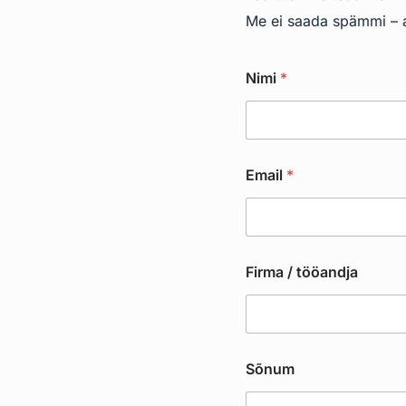
Me ei saada spämmi – ai
/
Nimi
*
t
ö
ö
a
n
d
Email
*
j
a
N
i
m
i
Firma / tööandja
Sõnum