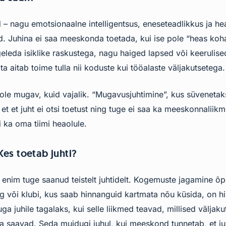
 – nagu emotsionaalne intelligentsus, eneseteadlikkus ja he
. Juhina ei saa meeskonda toetada, kui ise pole “heas koha
geleda isiklike raskustega, nagu haiged lapsed või keerulis
a aitab toime tulla nii koduste kui tööalaste väljakutsetega.
 ole mugav, kuid vajalik. “Mugavusjuhtimine”, kus süveneta
i, et et juht ei otsi toetust ning tuge ei saa ka meeskonnaliik
 ka oma tiimi heaolule.
 Kes toetab juhti?
 enim tuge saanud teistelt juhtidelt. Kogemuste jagamine õ
ing või klubi, kus saab hinnanguid kartmata nõu küsida, on 
juhile tagalaks, kui selle liikmed teavad, millised väljaku
a saavad. Seda muidugi juhul, kui meeskond tunnetab, et ju