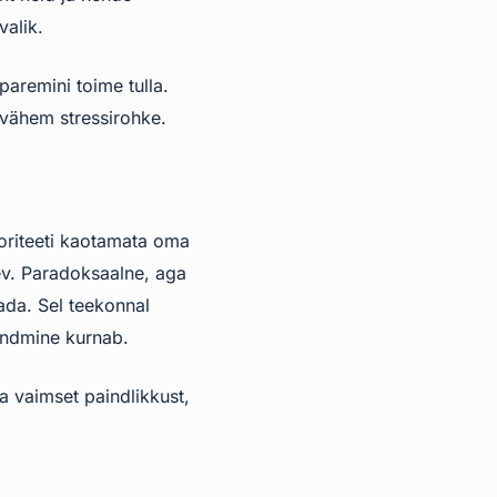
valik.
aremini toime tulla.
 vähem stressirohke.
toriteeti kaotamata oma
ev. Paradoksaalne, aga
aada. Sel teekonnal
kandmine kurnab.
 vaimset paindlikkust,