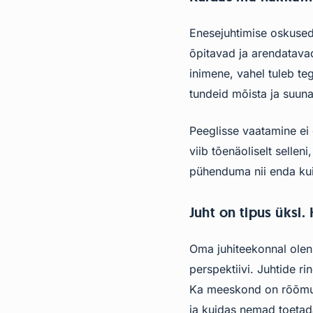
Enesejuhtimise oskused
õpitavad ja arendatavad
inimene, vahel tuleb te
tundeid mõista ja suunat
Peeglisse vaatamine ei
viib tõenäoliselt sellen
pühenduma nii enda kui
Juht on tipus üksi.
Oma juhiteekonnal olen
perspektiivi. Juhtide r
Ka meeskond on rõõmuga 
ja kuidas nemad toetad