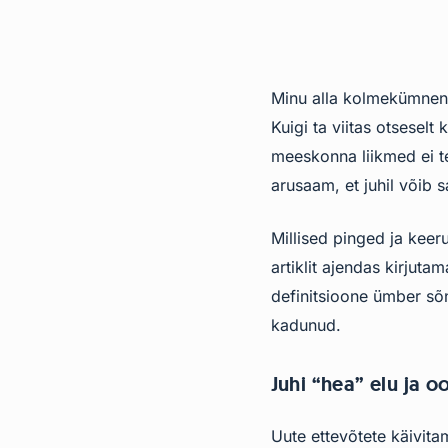
Minu alla kolmekümnene 
Kuigi ta viitas otsesel
meeskonna liikmed ei te
arusaam, et juhil võib s
Millised pinged ja kee
artiklit ajendas kirjuta
definitsioone ümber sõ
kadunud.
Juhi “hea” elu ja oo
Uute ettevõtete käivitam