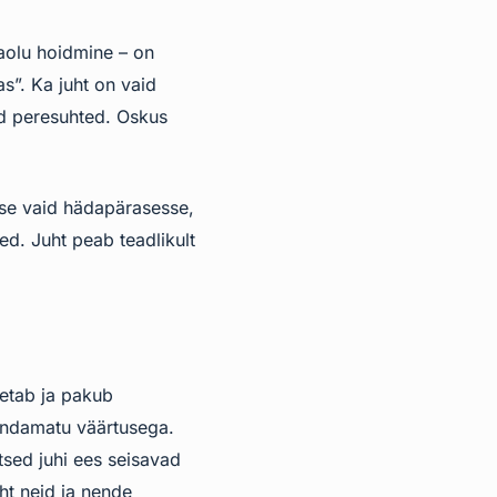
aolu hoidmine – on
s”. Ka juht on vaid
ed peresuhted. Oskus
kse vaid hädapärasesse,
med. Juht peab teadlikult
petab ja pakub
hindamatu väärtusega.
tsed juhi ees seisavad
ht neid ja nende