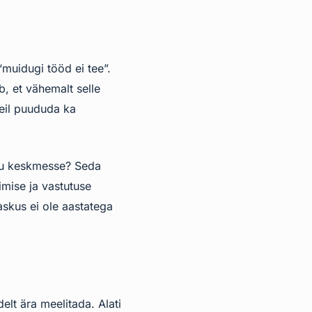
“muidugi tööd ei tee”.
b, et vähemalt selle
neil puududa ka
anu keskmesse? Seda
timise ja vastutuse
skus ei ole aastatega
elt ära meelitada. Alati