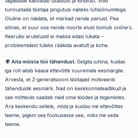
tagasiside kasvatab usaldust ja kindlust. Võid
tunnustada töötaja pingutusi näiteks lühisõnumitega.
Oluline on näidata, et märkad nende panust. Pea
silmas, et suur osa nende noorte elust toimub
online
´s.
Keerulisi arutelusid ei maksa edasi lükata –
probleemidest tuleks rääkida avatult ja kohe.
🌍
Aita mõista töö tähendust.
Selgita juhina, kuidas
iga roll aitab kaasa ettevõtte suuremale eesmärgile.
Arvesta, et Z-generatsiooni töötajaid motiveerib
tähenduslik eesmärk. Nad on keskkonnateadlikud ja
see mõtteviis saadab neid oma töödes ja tegemistes.
Ära keskendu sellele,
mida
ja
kuidas
me ettevõttes
teeme, pigem sea fookusesse see,
miks
me seda
teeme.