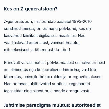
Kes on Z-generatsioon?
Z-generatsioon, mis esindab aastatel 1995–2010
sündinud inimesi, on esimene põlvkond, kes on
kasvanud täielikult digitaalses maailmas. Nad
väärtustavad autentsust, vaimset heaolu,
mitmekesisust ja tähenduslikku tööd.
Erinevalt varasematest põlvkondadest ei motiveeri neid
ametinimetus ega korporatiivne hierarhia, vaid töö
tähendus, paindlik töökorraldus ja arenguvõimalused.
Nad ootavad juhilt avatud suhtlust, regulaarset
tagasisidet ning siirast huvi nende arengu vastu.
Juhtimise paradigma muutus: autoriteedist