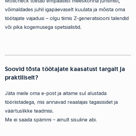
Moticheck toetab empaatilist meeskonna juhtimist,
võimaldades juhil igapäevaselt kuulata ja mõista oma
töötajate vajadusi – olgu tiimis Z-generatsiooni talendid
või pika kogemusega spetsialistid.
Soovid tõsta töötajate kaasatust targalt ja
praktiliselt?
Jäta meile oma e-post ja aitame sul alustada
tööriistadega, mis annavad reaalajas tagasisidet ja
väärtuslikke teadmisi.
Me ei saada spämmi – ainult sisuline abi.