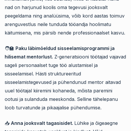
nad on harjunud koolis oma tegevusi jooksvalt
peegeldama ning analüüsima, võib kord aastas toimuv
arenguvestlus neile tunduda tööandja hoolimatu
käitumisena, mis pärsib nende professionaalset kasvu.
🧑‍🏫
Paku läbimõeldud sisseelamisprogrammi ja
hilisemat mentorlust.
Z-generatsiooni töötajad vajavad
sageli personaalset tuge töö alustamisel ja
sisseelamisel. Hästi struktureeritud
sisseelamistegevused ja pühendunud mentor aitavad
uuel töötajal kiiremini kohaneda, mõista paremini
ootusi ja sulanduda meeskonda. Selline tähelepanu
loob turvatunde ja pikaajalise pühendumise.
📥
Anna jooksvalt tagasisidet.
Lühike ja õigeaegne