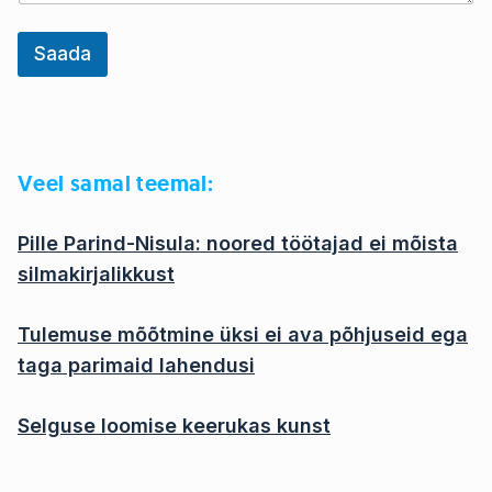
u
m
E
Saada
m
a
i
l
Veel samal te
emal:
Pille Parind-Nisula: noored töötajad ei mõista
silmakirjalikkust
Tulemuse mõõtmine üksi ei ava põhjuseid ega
taga parimaid lahendusi
Selguse loomise keerukas kunst