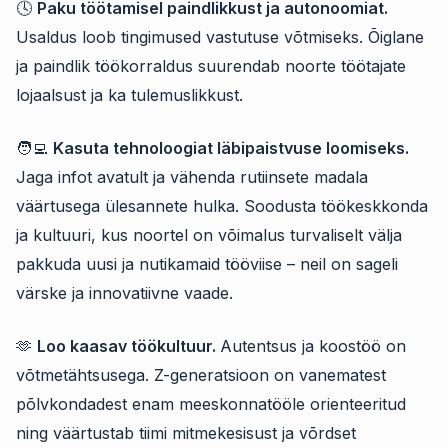
🕓
Paku töötamisel paindlikkust ja autonoomiat.
Usaldus loob tingimused vastutuse võtmiseks. Õiglane
ja paindlik töökorraldus suurendab noorte töötajate
lojaalsust ja ka tulemuslikkust.
🧑‍💻
Kasuta tehnoloogiat läbipaistvuse loomiseks.
Jaga infot avatult ja vähenda rutiinsete madala
väärtusega ülesannete hulka. Soodusta töökeskkonda
ja kultuuri, kus noortel on võimalus turvaliselt välja
pakkuda uusi ja nutikamaid tööviise – neil on sageli
värske ja innovatiivne vaade.
🫶
Loo kaasav töökultuur.
Autentsus ja koostöö on
võtmetähtsusega. Z-generatsioon on vanematest
põlvkondadest enam meeskonnatööle orienteeritud
ning väärtustab tiimi mitmekesisust ja võrdset