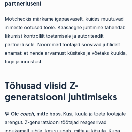
partnerluseni
Moticheckis märkame igapäevaselt, kuidas muutuvad
inimeste ootused tööle. Kaasaegne juhtimine tähendab
liikumist kontrollilt toetamisele ja autoriteedilt
partnerlusele. Nooremad töötajad soovivad juhtidelt
enamat: et nende arvamust küsitaks ja võetaks kuulda,
tuge ja innustust.
Tõhusad viisid Z-
generatsiooni juhtimiseks
💬
Ole
coach
, mitte boss.
Küsi, kuula ja toeta töötajate
arengut. Z-generatsiooni töötajad reageerivad
innukamalt juhile, kes suunab, mitte ei käsuta. Kuna