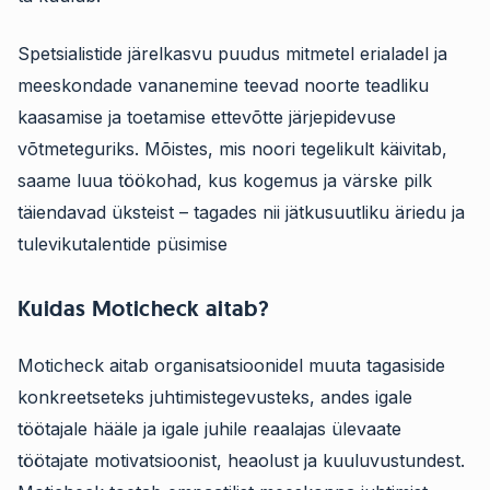
Spetsialistide järelkasvu puudus mitmetel erialadel ja
meeskondade vananemine teevad noorte teadliku
kaasamise ja toetamise ettevõtte järjepidevuse
võtmeteguriks. Mõistes, mis noori tegelikult käivitab,
saame luua töökohad, kus kogemus ja värske pilk
täiendavad üksteist – tagades nii jätkusuutliku äriedu ja
tulevikutalentide püsimise
Kuidas Moticheck aitab?
Moticheck aitab organisatsioonidel muuta tagasiside
konkreetseteks juhtimistegevusteks, andes igale
töötajale hääle ja igale juhile reaalajas ülevaate
töötajate motivatsioonist, heaolust ja kuuluvustundest.