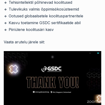
🔹 Tehisintellektil põhinevad koolitused
🔹 Tulevikuks valmis õppimisökosüsteemid
🔹 Ootused globaalsetele koolituspartneritele
🔹 Kasvu toetamine GSDC sertifikaatide abil
🔹 Piiriülene koolitusäri kasv
Vaata arutelu järele siit: