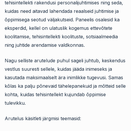
tehisintellekti rakendusi personalijuhtimises ning seda,
kuidas need aitavad lahendada reaalseid juhtimise ja
õppimisega seotud väljakutseid. Paneelis osalesid ka
eksperdid, kellel on ulatuslik kogemus ettevõtete
koolitamise, tehisintellekti koolituste, sotsiaalmeedia
ning juhtide arendamise valdkonnas.
Nagu selliste arutelude puhul sageli juhtub, keskendus
vestlus suuresti sellele, kuidas jääda inimeseks ja
kasutada maksimaalselt ära inimlikke tugevusi. Samas
kõlas ka palju põnevaid tähelepanekuid ja mõtteid selle
kohta, kuidas tehisintellekt kujundab õppimise
tulevikku.
Arutelus käsitleti järgmisi teemasid: